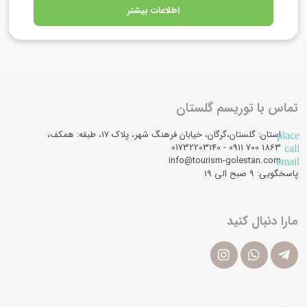
اطلاعات بیشتر
تماس با توریسم گلستان
استان: گلستان،گرگان، خیابان فرهنگ شهر، پلاک 17، طبقه: همکف،
place
1863 700 0911 - 01732203140
call
info@tourism-golestan.com
email
پاسخگویی: ۹ صبح الی 19
مارا دنبال کنید