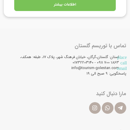
اطلاعات بیشتر
تماس با توریسم گلستان
استان: گلستان،گرگان، خیابان فرهنگ شهر، پلاک 17، طبقه: همکف،
place
1863 700 0911 - 01732203140
call
info@tourism-golestan.com
email
پاسخگویی: ۹ صبح الی 19
مارا دنبال کنید