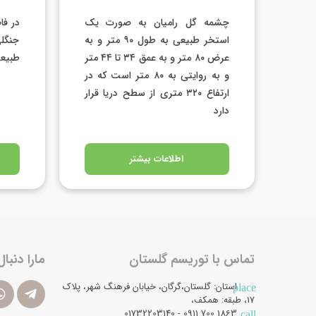
چشمه گل رامیان به صورت یک
استخر طبیعی به طول ‪ ۹۰‬متر و به
جنگلی
عرض ‪ ۸۰‬متر و به عمق ‪ ۳۴‬تا ‪ ۴۴‬متر
طبیعی
و به روایتی به ‪ ۸۰‬متر است که در
ارتفاع ‪ ۳۲۰‬متری از سطح دریا قرار
دارد
اطلاعات بیشتر
تماس با توریسم گلستان
مارا دنبال
استان: گلستان،گرگان، خیابان فرهنگ شهر، پلاک
place
17، طبقه: همکف،
1863 700 0911 - 01732203140
call