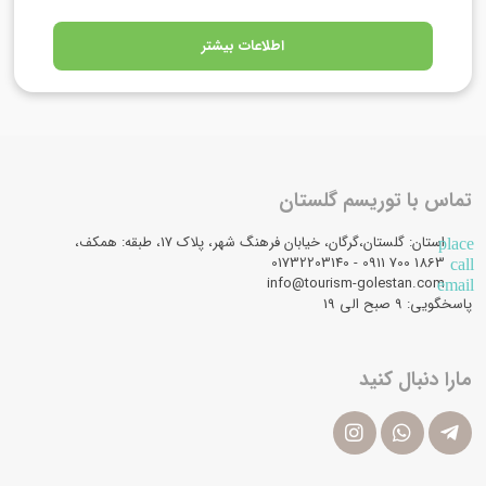
اطلاعات بیشتر
تماس با توریسم گلستان
استان: گلستان،گرگان، خیابان فرهنگ شهر، پلاک 17، طبقه: همکف،
place
1863 700 0911 - 01732203140
call
info@tourism-golestan.com
email
پاسخگویی: ۹ صبح الی 19
مارا دنبال کنید