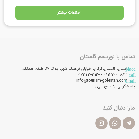
اطلاعات بیشتر
تماس با توریسم گلستان
استان: گلستان،گرگان، خیابان فرهنگ شهر، پلاک 17، طبقه: همکف،
place
1863 700 0911 - 01732203140
call
info@tourism-golestan.com
email
پاسخگویی: ۹ صبح الی 19
مارا دنبال کنید