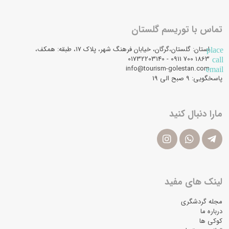
تماس با توریسم گلستان
استان: گلستان،گرگان، خیابان فرهنگ شهر، پلاک 17، طبقه: همکف،
place
1863 700 0911 - 01732203140
call
info@tourism-golestan.com
email
پاسخگویی: ۹ صبح الی 19
مارا دنبال کنید
لینک های مفید
مجله گردشگری
درباره ما
کوکی ها