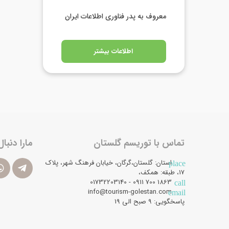
معروف به پدر فناوری اطلاعات ایران
اطلاعات بیشتر
تماس با توریسم گلستان
مارا دنبال
استان: گلستان،گرگان، خیابان فرهنگ شهر، پلاک
place
17، طبقه: همکف،
1863 700 0911 - 01732203140
call
info@tourism-golestan.com
email
پاسخگویی: ۹ صبح الی 19