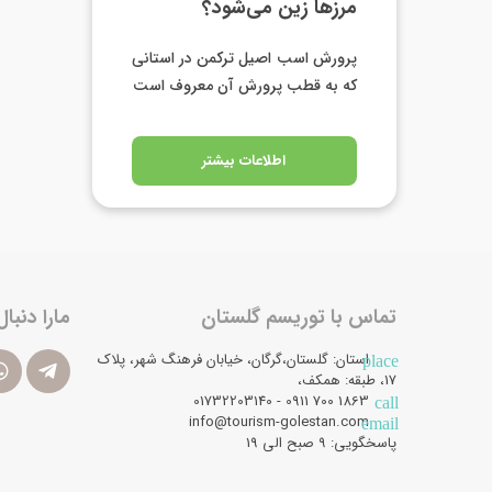
مرز‌ها زین می‌شود؟
پرورش اسب اصیل ترکمن در استانی
که به قطب پرورش آن معروف است
اطلاعات بیشتر
تماس با توریسم گلستان
مارا دنبال
استان: گلستان،گرگان، خیابان فرهنگ شهر، پلاک
place
17، طبقه: همکف،
1863 700 0911 - 01732203140
call
info@tourism-golestan.com
email
پاسخگویی: ۹ صبح الی 19