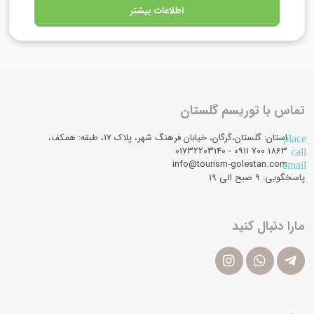
اطلاعات بیشتر
تماس با توریسم گلستان
استان: گلستان،گرگان، خیابان فرهنگ شهر، پلاک 17، طبقه: همکف،
place
1863 700 0911 - 01732203140
call
info@tourism-golestan.com
email
پاسخگویی: ۹ صبح الی 19
مارا دنبال کنید