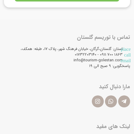
تماس با توریسم گلستان
استان: گلستان،گرگان، خیابان فرهنگ شهر، پلاک 17، طبقه: همکف،
place
1863 700 0911 - 01732203140
call
info@tourism-golestan.com
email
پاسخگویی: ۹ صبح الی 19
مارا دنبال کنید
لینک های مفید