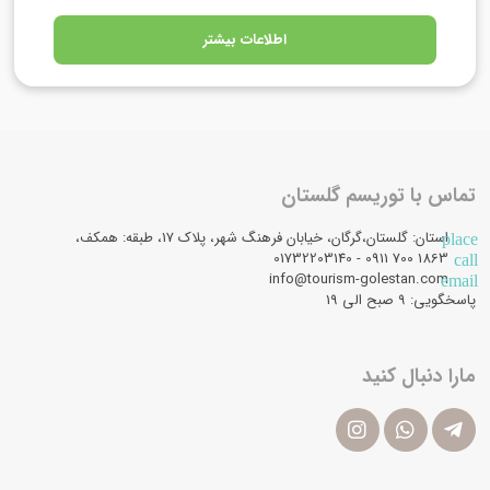
اطلاعات بیشتر
تماس با توریسم گلستان
استان: گلستان،گرگان، خیابان فرهنگ شهر، پلاک 17، طبقه: همکف،
place
1863 700 0911 - 01732203140
call
info@tourism-golestan.com
email
پاسخگویی: ۹ صبح الی 19
مارا دنبال کنید