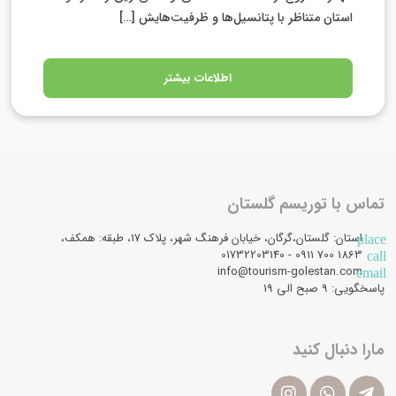
استان متناظر با پتانسیل‌ها و ظرفیت‌هایش […]
اطلاعات بیشتر
تماس با توریسم گلستان
استان: گلستان،گرگان، خیابان فرهنگ شهر، پلاک 17، طبقه: همکف،
place
1863 700 0911 - 01732203140
call
info@tourism-golestan.com
email
پاسخگویی: ۹ صبح الی 19
مارا دنبال کنید