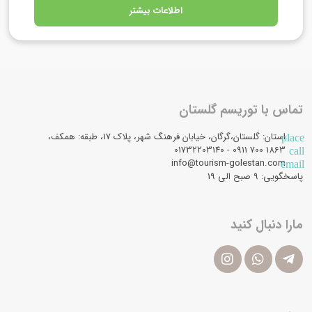
اطلاعات بیشتر
تماس با توریسم گلستان
استان: گلستان،گرگان، خیابان فرهنگ شهر، پلاک 17، طبقه: همکف،
place
1863 700 0911 - 01732203140
call
info@tourism-golestan.com
email
پاسخگویی: ۹ صبح الی 19
مارا دنبال کنید