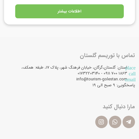
اطلاعات بیشتر
تماس با توریسم گلستان
استان: گلستان،گرگان، خیابان فرهنگ شهر، پلاک 17، طبقه: همکف،
place
1863 700 0911 - 01732203140
call
info@tourism-golestan.com
email
پاسخگویی: ۹ صبح الی 19
مارا دنبال کنید