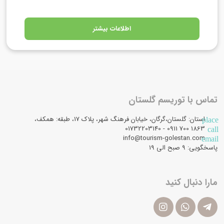
اطلاعات بیشتر
تماس با توریسم گلستان
استان: گلستان،گرگان، خیابان فرهنگ شهر، پلاک 17، طبقه: همکف،
place
1863 700 0911 - 01732203140
call
info@tourism-golestan.com
email
پاسخگویی: ۹ صبح الی 19
مارا دنبال کنید