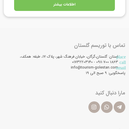
اطلاعات بیشتر
تماس با توریسم گلستان
استان: گلستان،گرگان، خیابان فرهنگ شهر، پلاک 17، طبقه: همکف،
place
1863 700 0911 - 01732203140
call
info@tourism-golestan.com
email
پاسخگویی: ۹ صبح الی 19
مارا دنبال کنید