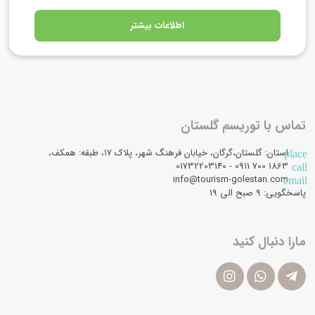
اطلاعات بیشتر
تماس با توریسم گلستان
استان: گلستان،گرگان، خیابان فرهنگ شهر، پلاک 17، طبقه: همکف،
place
1863 700 0911 - 01732203140
call
info@tourism-golestan.com
email
پاسخگویی: ۹ صبح الی 19
مارا دنبال کنید