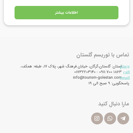
اطلاعات بیشتر
تماس با توریسم گلستان
استان: گلستان،گرگان، خیابان فرهنگ شهر، پلاک 17، طبقه: همکف،
place
1863 700 0911 - 01732203140
call
info@tourism-golestan.com
email
پاسخگویی: ۹ صبح الی 19
مارا دنبال کنید