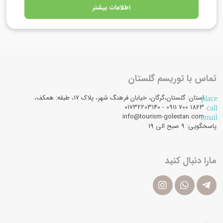
اطلاعات بیشتر
تماس با توریسم گلستان
استان: گلستان،گرگان، خیابان فرهنگ شهر، پلاک 17، طبقه: همکف،
place
1863 700 0911 - 01732203140
call
info@tourism-golestan.com
email
پاسخگویی: ۹ صبح الی 19
مارا دنبال کنید