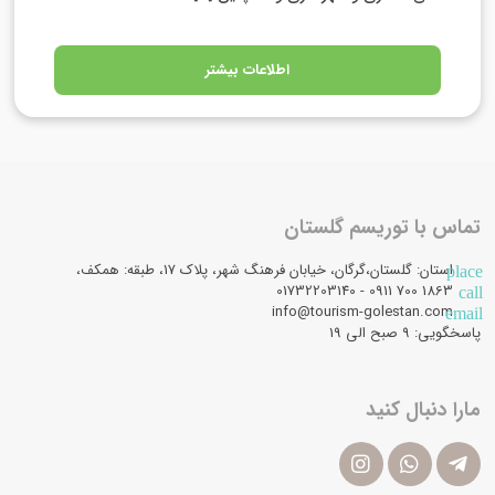
اطلاعات بیشتر
تماس با توریسم گلستان
استان: گلستان،گرگان، خیابان فرهنگ شهر، پلاک 17، طبقه: همکف،
place
1863 700 0911 - 01732203140
call
info@tourism-golestan.com
email
پاسخگویی: ۹ صبح الی 19
مارا دنبال کنید