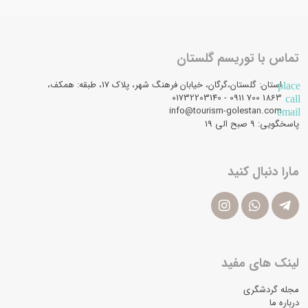
تماس با توریسم گلستان
استان: گلستان،گرگان، خیابان فرهنگ شهر، پلاک 17، طبقه: همکف،
place
1863 700 0911 - 01732203140
call
info@tourism-golestan.com
email
پاسخگویی: ۹ صبح الی 19
مارا دنبال کنید
لینک های مفید
مجله گردشگری
درباره ما