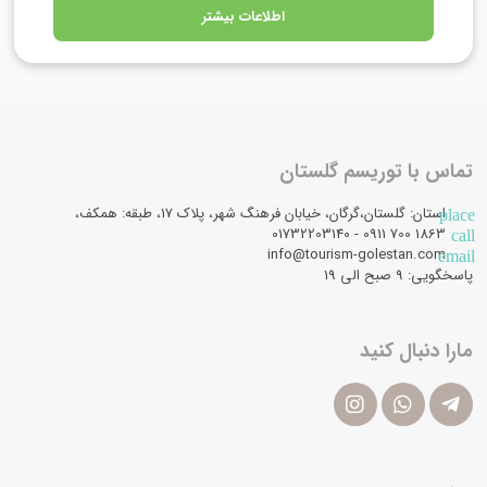
اطلاعات بیشتر
تماس با توریسم گلستان
استان: گلستان،گرگان، خیابان فرهنگ شهر، پلاک 17، طبقه: همکف،
place
1863 700 0911 - 01732203140
call
info@tourism-golestan.com
email
پاسخگویی: ۹ صبح الی 19
مارا دنبال کنید