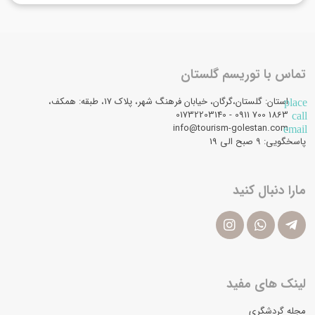
تماس با توریسم گلستان
استان: گلستان،گرگان، خیابان فرهنگ شهر، پلاک 17، طبقه: همکف،
place
1863 700 0911 - 01732203140
call
info@tourism-golestan.com
email
پاسخگویی: ۹ صبح الی 19
مارا دنبال کنید
لینک های مفید
مجله گردشگری