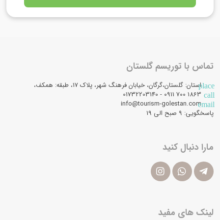
تماس با توریسم گلستان
استان: گلستان،گرگان، خیابان فرهنگ شهر، پلاک 17، طبقه: همکف،
place
1863 700 0911 - 01732203140
call
info@tourism-golestan.com
email
پاسخگویی: ۹ صبح الی 19
مارا دنبال کنید
لینک های مفید