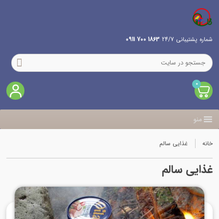
شماره پشتیبانی 24/7
1863 700 0911
0
منو
خانه
غذایی سالم
غذایی سالم