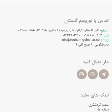
تماس با توریسم گلستان
استان: گلستان،گرگان، خیابان فرهنگ شهر، پلاک 17، طبقه: همکف،
place
1863 700 0911 - 01732203140
call
info@tourism-golestan.com
email
پاسخگویی: ۹ صبح الی 19
مارا دنبال کنید
لینک های مفید
مجله گردشگری
درباره ما