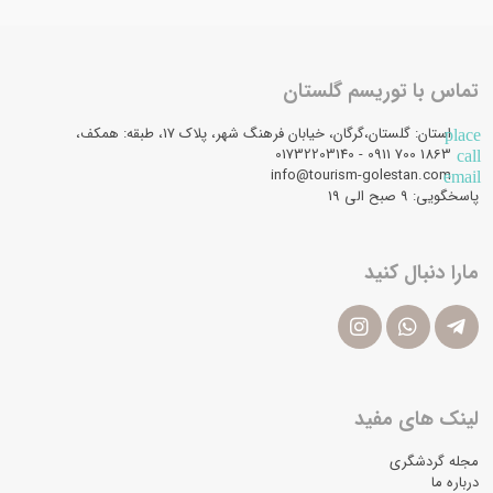
تماس با توریسم گلستان
استان: گلستان،گرگان، خیابان فرهنگ شهر، پلاک 17، طبقه: همکف،
place
1863 700 0911 - 01732203140
call
info@tourism-golestan.com
email
پاسخگویی: ۹ صبح الی 19
مارا دنبال کنید
لینک های مفید
مجله گردشگری
درباره ما