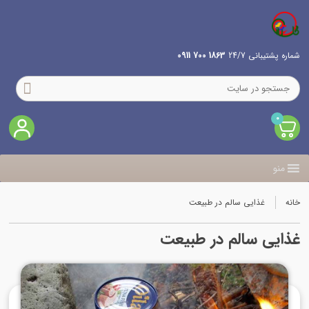
شماره پشتیبانی 24/7
1863 700 0911
0
منو
خانه
غذایی سالم در طبیعت
غذایی سالم در طبیعت