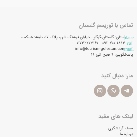
تماس با توریسم گلستان
استان: گلستان،گرگان، خیابان فرهنگ شهر، پلاک 17، طبقه: همکف،
place
1863 700 0911 - 01732203140
call
info@tourism-golestan.com
email
پاسخگویی: ۹ صبح الی 19
مارا دنبال کنید
لینک های مفید
مجله گردشگری
درباره ما