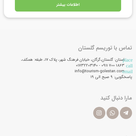
اطلاعات بیشتر
تماس با توریسم گلستان
استان: گلستان،گرگان، خیابان فرهنگ شهر، پلاک 17، طبقه: همکف،
place
1863 700 0911 - 01732203140
call
info@tourism-golestan.com
email
پاسخگویی: ۹ صبح الی 19
مارا دنبال کنید