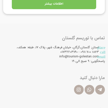
اطلاعات بیشتر
تماس با توریسم گلستان
استان: گلستان،گرگان، خیابان فرهنگ شهر، پلاک 17، طبقه: همکف،
place
1863 700 0911 - 01732203140
call
info@tourism-golestan.com
email
پاسخگویی: ۹ صبح الی 19
مارا دنبال کنید