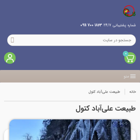
شماره پشتیبانی 24/7
1863 700 0911
0
منو
خانه
طبیعت علی‌آباد کتول
طبیعت علی‌آباد کتول