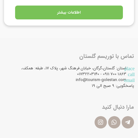
اطلاعات بیشتر
تماس با توریسم گلستان
استان: گلستان،گرگان، خیابان فرهنگ شهر، پلاک 17، طبقه: همکف،
place
1863 700 0911 - 01732203140
call
info@tourism-golestan.com
email
پاسخگویی: ۹ صبح الی 19
مارا دنبال کنید