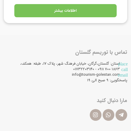
اطلاعات بیشتر
تماس با توریسم گلستان
استان: گلستان،گرگان، خیابان فرهنگ شهر، پلاک 17، طبقه: همکف،
place
1863 700 0911 - 01732203140
call
info@tourism-golestan.com
email
پاسخگویی: ۹ صبح الی 19
مارا دنبال کنید