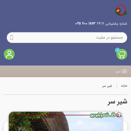
شماره پشتیبانی 24/7
1863 700 0911
0
منو
خانه
شیر سر
شیر سر