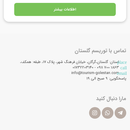
اطلاعات بیشتر
تماس با توریسم گلستان
استان: گلستان،گرگان، خیابان فرهنگ شهر، پلاک 17، طبقه: همکف،
place
1863 700 0911 - 01732203140
call
info@tourism-golestan.com
email
پاسخگویی: ۹ صبح الی 19
مارا دنبال کنید