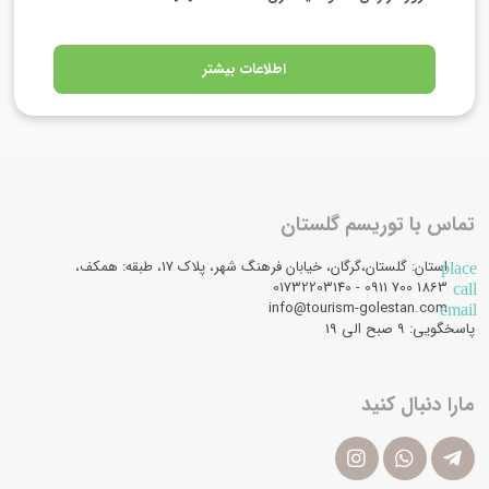
اطلاعات بیشتر
تماس با توریسم گلستان
استان: گلستان،گرگان، خیابان فرهنگ شهر، پلاک 17، طبقه: همکف،
place
1863 700 0911 - 01732203140
call
info@tourism-golestan.com
email
پاسخگویی: ۹ صبح الی 19
مارا دنبال کنید