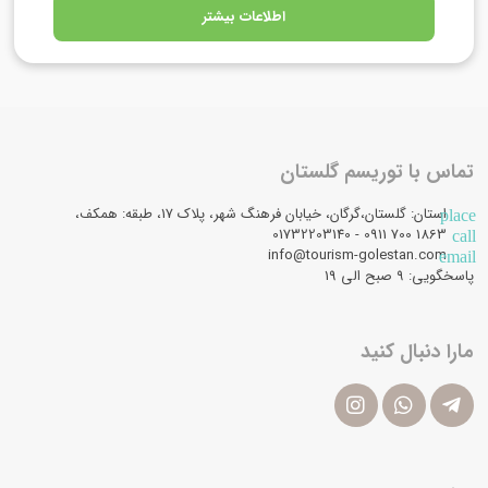
اطلاعات بیشتر
تماس با توریسم گلستان
استان: گلستان،گرگان، خیابان فرهنگ شهر، پلاک 17، طبقه: همکف،
place
1863 700 0911 - 01732203140
call
info@tourism-golestan.com
email
پاسخگویی: ۹ صبح الی 19
مارا دنبال کنید