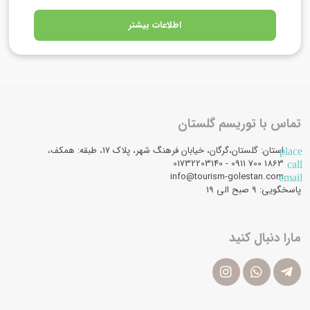
اطلاعات بیشتر
تماس با توریسم گلستان
استان: گلستان،گرگان، خیابان فرهنگ شهر، پلاک 17، طبقه: همکف،
place
1863 700 0911 - 01732203140
call
info@tourism-golestan.com
email
پاسخگویی: ۹ صبح الی 19
مارا دنبال کنید