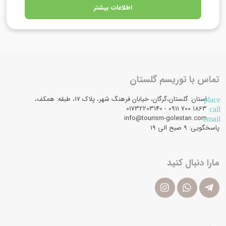
اطلاعات بیشتر
تماس با توریسم گلستان
استان: گلستان،گرگان، خیابان فرهنگ شهر، پلاک 17، طبقه: همکف،
place
1863 700 0911 - 01732203140
call
info@tourism-golestan.com
email
پاسخگویی: ۹ صبح الی 19
مارا دنبال کنید