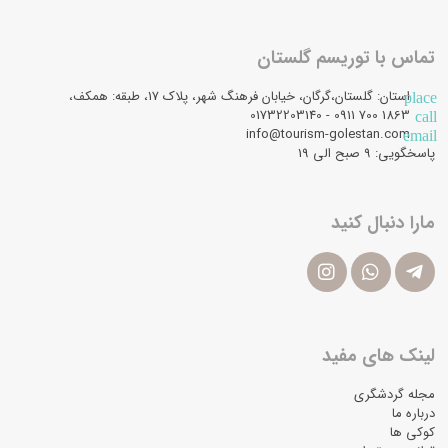
تماس با توریسم گلستان
استان: گلستان،گرگان، خیابان فرهنگ شهر، پلاک 17، طبقه: همکف،
place
1863 700 0911 - 01732203140
call
info@tourism-golestan.com
email
پاسخگویی: ۹ صبح الی 19
مارا دنبال کنید
لینک های مفید
مجله گردشگری
درباره ما
کوکی ها