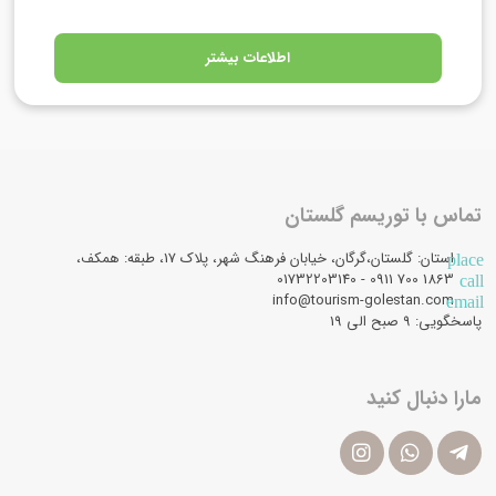
اطلاعات بیشتر
تماس با توریسم گلستان
استان: گلستان،گرگان، خیابان فرهنگ شهر، پلاک 17، طبقه: همکف،
place
1863 700 0911 - 01732203140
call
info@tourism-golestan.com
email
پاسخگویی: ۹ صبح الی 19
مارا دنبال کنید