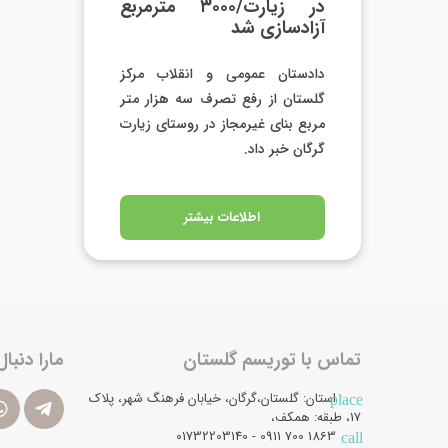
در زیارت/۳۰۰۰ مترمربع
آزادسازی شد
دادستان عمومی و انقلاب مرکز
گلستان از رفع تصرف سه هزار متر
مربع بنای غیرمجاز در روستای زیارت
گرگان خبر داد.
اطلاعات بیشتر
تماس با توریسم گلستان
مارا دنبال
استان: گلستان،گرگان، خیابان فرهنگ شهر، پلاک
place
17، طبقه: همکف،
1863 700 0911 - 01732203140
call