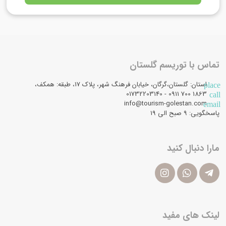
تماس با توریسم گلستان
استان: گلستان،گرگان، خیابان فرهنگ شهر، پلاک 17، طبقه: همکف،
place
1863 700 0911 - 01732203140
call
info@tourism-golestan.com
email
پاسخگویی: ۹ صبح الی 19
مارا دنبال کنید
لینک های مفید