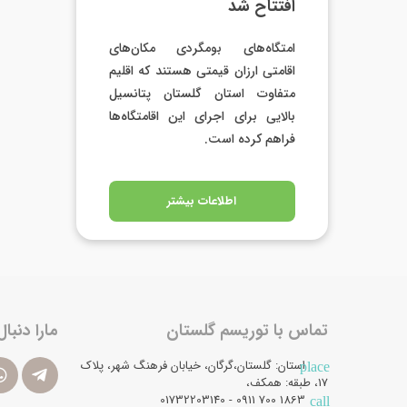
افتتاح شد
امتگاه‌های بومگردی مکان‌های
اقامتی ارزان قیمتی هستند که اقلیم
متفاوت استان گلستان پتانسیل
بالایی برای اجرای این اقامتگاه‌ها
فراهم کرده است.
اطلاعات بیشتر
تماس با توریسم گلستان
مارا دنبال
استان: گلستان،گرگان، خیابان فرهنگ شهر، پلاک
place
17، طبقه: همکف،
1863 700 0911 - 01732203140
call