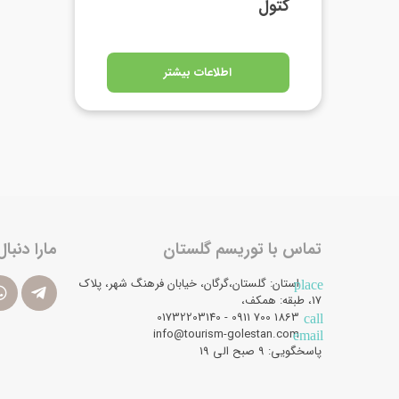
کتول
اطلاعات بیشتر
تماس با توریسم گلستان
مارا دنبال
استان: گلستان،گرگان، خیابان فرهنگ شهر، پلاک
place
17، طبقه: همکف،
1863 700 0911 - 01732203140
call
info@tourism-golestan.com
email
پاسخگویی: ۹ صبح الی 19