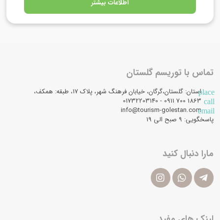
اطلاعات بیشتر
تماس با توریسم گلستان
استان: گلستان،گرگان، خیابان فرهنگ شهر، پلاک 17، طبقه: همکف،
place
1863 700 0911 - 01732203140
call
info@tourism-golestan.com
email
پاسخگویی: ۹ صبح الی 19
مارا دنبال کنید
لینک های مفید