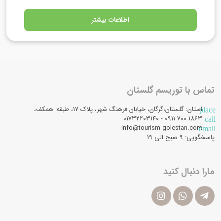
اطلاعات بیشتر
تماس با توریسم گلستان
استان: گلستان،گرگان، خیابان فرهنگ شهر، پلاک 17، طبقه: همکف،
place
1863 700 0911 - 01732203140
call
info@tourism-golestan.com
email
پاسخگویی: ۹ صبح الی 19
مارا دنبال کنید