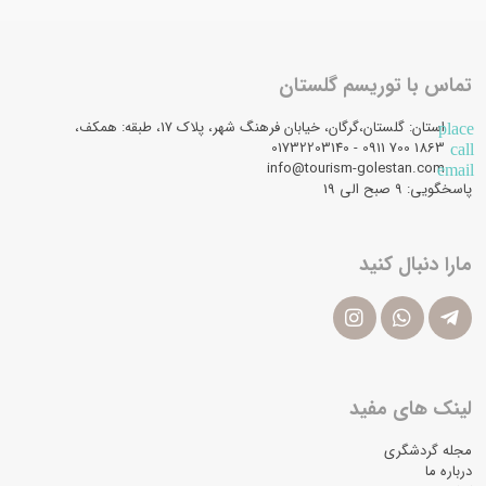
تماس با توریسم گلستان
استان: گلستان،گرگان، خیابان فرهنگ شهر، پلاک 17، طبقه: همکف،
place
1863 700 0911 - 01732203140
call
info@tourism-golestan.com
email
پاسخگویی: ۹ صبح الی 19
مارا دنبال کنید
لینک های مفید
مجله گردشگری
درباره ما