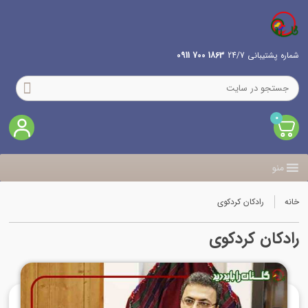
شماره پشتیبانی 24/7
1863 700 0911
0
منو
خانه
رادکان کردکوی
رادکان کردکوی