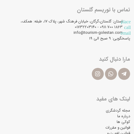
تماس با توریسم گلستان
استان: گلستان،گرگان، خیابان فرهنگ شهر، پلاک 17، طبقه: همکف،
place
1863 700 0911 - 01732203140
call
info@tourism-golestan.com
email
پاسخگویی: ۹ صبح الی 19
مارا دنبال کنید
لینک های مفید
مجله گردشگری
درباره ما
کوکی ها
قوانین و مقررات
قوانین لغو رزرو