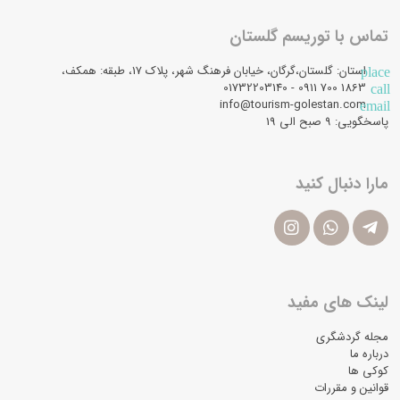
تماس با توریسم گلستان
استان: گلستان،گرگان، خیابان فرهنگ شهر، پلاک 17، طبقه: همکف،
place
1863 700 0911 - 01732203140
call
info@tourism-golestan.com
email
پاسخگویی: ۹ صبح الی 19
مارا دنبال کنید
لینک های مفید
مجله گردشگری
درباره ما
کوکی ها
قوانین و مقررات