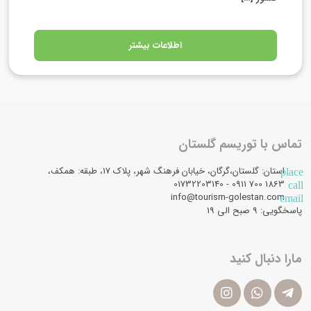
اطلاعات بیشتر
تماس با توریسم گلستان
استان: گلستان،گرگان، خیابان فرهنگ شهر، پلاک 17، طبقه: همکف،
place
1863 700 0911 - 01732203140
call
info@tourism-golestan.com
email
پاسخگویی: ۹ صبح الی 19
مارا دنبال کنید