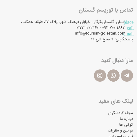
تماس با توریسم گلستان
استان: گلستان،گرگان، خیابان فرهنگ شهر، پلاک 17، طبقه: همکف،
place
1863 700 0911 - 01732203140
call
info@tourism-golestan.com
email
پاسخگویی: ۹ صبح الی 19
مارا دنبال کنید
لینک های مفید
مجله گردشگری
درباره ما
کوکی ها
قوانین و مقررات
قوانین لغو رزرو