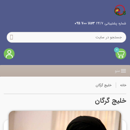
شماره پشتیبانی 24/7
1863 700 0911
0
منو
خانه
خلیج گرگان
خلیج گرگان