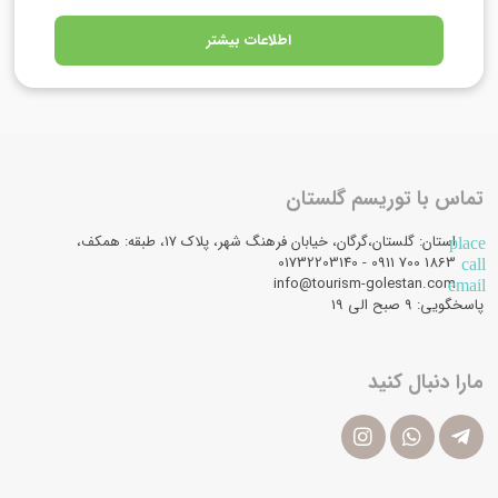
اطلاعات بیشتر
تماس با توریسم گلستان
استان: گلستان،گرگان، خیابان فرهنگ شهر، پلاک 17، طبقه: همکف،
place
1863 700 0911 - 01732203140
call
info@tourism-golestan.com
email
پاسخگویی: ۹ صبح الی 19
مارا دنبال کنید